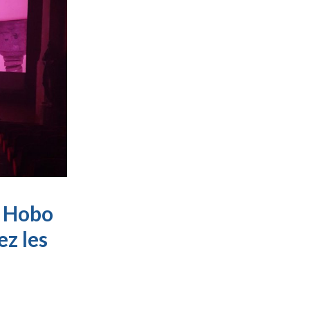
s Hobo
z les