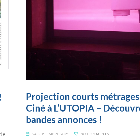
Projection courts métrage
!
Ciné à L’UTOPIA – Découvre
bandes annonces !
 de
24 SEPTEMBRE 2021
NO COMMENTS