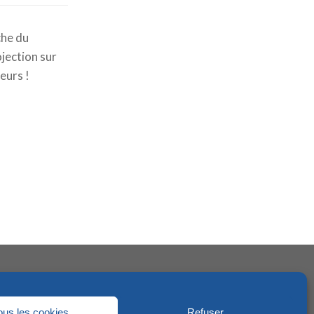
che du
jection sur
eurs !
ous les cookies
Refuser