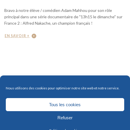
Bravo à notre élève / comédien Adam Mahhou pour son rôle
principal dans une série documentaire de "13h15 le dimanche" sur
France 2 : Alfred Nakache, un champion français !
EN SAVOIR +
Nous utilisons des cookies pour optimiser notre site web et notre service.
Tous les cookies
© HOBO CINE 2026 -
mentions légales
-
CGU
Retour en haut
Refuser