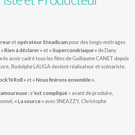
reur
et
opérateur Steadicam
pour des longs-métrages
,
« Rien à déclarer »
et
« Supercondriaque »
de Dany
rès avoir cadré tous les films de Guillaume CANET depuis
ncore, Rodolphe LAUGA devient réalisateur et scénariste.
ock’N Roll »
et
« Nous finirons ensemble »
.
n amoureuse : c’est compliqué
» avant de produire,
sonnel,
« La source »
avec SNEAZZY, Christophe