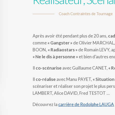
Coach Contraintes de Tournage
Après avoir été pendant plus de 20 ans,
cad
comme
« Gangster »
de Olivier MARCHAL
BOON,
« Radiaostars »
de Romain LEVY, ap
« Ne le dis à personne »
et bien d’autres e
Il
co-scénarise
avec Guillaume CANET,
« R
Il
co-réalise
avec Manu PAYET,
« Situatio
scénariser et réaliser son projet le plus per
LAMBERT, Alice DAVID, Fred TESTOT …
Découvrez la
carrière de Rodolphe LAUGA