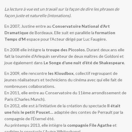
La lecture à vue est un travail sur la façon de dire les phrases de
façon juste et naturelle (intonations).
En 2007, Justine entre au
Conservatoire National d’Art
Dramatique
de Bordeaux. Elle suit en parallèle la
formation
Temps d’M
espace pour l’Acteur dirigé par Luc Faugère.
En 2008 elle intègre la
troupe des Piccolos
. Durant deux ans elle
fait la tournée d’Arlequin serviteur de deux maîtres de Goldoni et
joue également dans
Le Songe d’une nuit d’été de Shakespeare
.
En 2009, elle rencontre
les Kloudbox
, collectif regroupant de
jeunes réalisateurs et techniciens du cinéma avec qui elle fait de
nombreuses collaborations.
En 2011, elle entre au Conservatoire du 11ème arrondissement de
Paris (Charles Munch).
En 2012, elle est à l’initiative de la création du spectacle
Il était
une fois le petit Poucet…
adaptée des contes de Perrault par la
compagnie de l’Éternel été.
Au printemps 2013, elle intègre la
compagnie File Agathe
et
codirige le spectacle L’Autre Whitechapel.